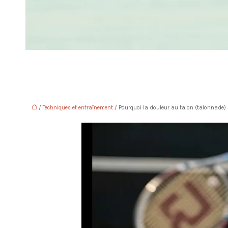
/
Techniques et entraînement
/ Pourquoi la douleur au talon (talonnade) s