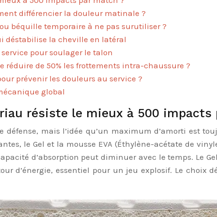
 mieux à 500 impacts par match ?
ment différencier la douleur matinale ?
ou béquille temporaire à ne pas surutiliser ?
i déstabilise la cheville en latéral
service pour soulager le talon
réduire de 50% les frottements intra-chaussure ?
ur prévenir les douleurs au service ?
omécanique global
riau résiste le mieux à 500 impacts
de défense, mais l’idée qu’un maximum d’amorti est toujo
tes, le Gel et la mousse EVA (Éthylène-acétate de vinyle)
 capacité d’absorption peut diminuer avec le temps. Le Gel
our d’énergie, essentiel pour un jeu explosif. Le choix 