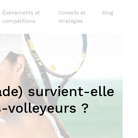
Événements et
Conseils et
Blog
compétitions
stratégies
de) survient-elle
-volleyeurs ?