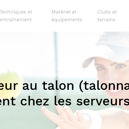
Techniques et
Matériel et
Clubs et
entraînement
équipements
terrains
eur au talon (talonna
nt chez les serveurs