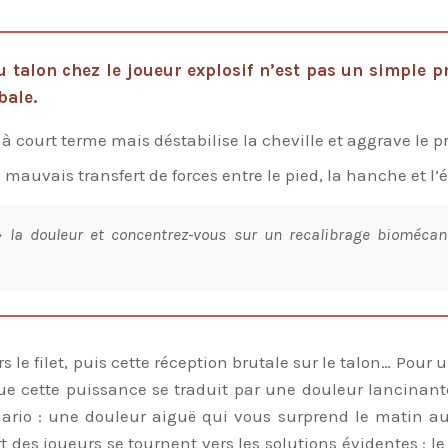
au talon chez le joueur explosif n’est pas un simple
bale.
 court terme mais déstabilise la cheville et aggrave le 
mauvais transfert de forces entre le pied, la hanche et l’
a douleur et concentrez-vous sur un recalibrage biomécani
s le filet, puis cette réception brutale sur le talon… Pour
e cette puissance se traduit par une douleur lancinante 
rio : une douleur aiguë qui vous surprend le matin au p
es joueurs se tournent vers les solutions évidentes : le 