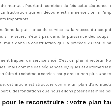
n du manuel. Pourtant, combien de fois cette séquence, s
 La frustration qui en découle est immense : on a l’im
ints importants.
relâche la puissance du service ou la vitesse du coup d
ais si le secret n’était pas dans la puissance des coups
pe, mais dans la construction qui la précède ? C’est le 
ent frapper un service slicé. C’est un plan directeur. N
s, mais comme des séquences logiques et automatisables.
 à faire du schéma « service-coup droit » non plus une te
que, cet article est structuré comme un plan d’architec
erçu des fondations que nous allons poser ensemble pour 
pour le reconstruire : votre plan ta