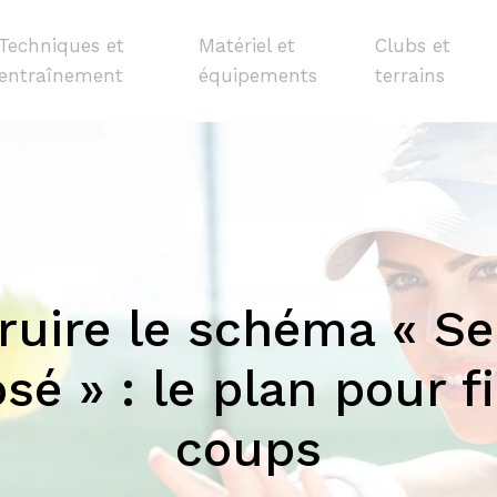
Techniques et
Matériel et
Clubs et
entraînement
équipements
terrains
ire le schéma « Ser
é » : le plan pour fi
coups