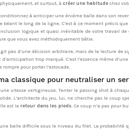
 physiquement, et surtout, à
créer une habitude
chez votr
 conditionnez à anticiper une énième balle dans son rev
e béant le long de la ligne. C’est à ce moment précis que
onclusion logique et quasi inévitable de votre travail d
ture que vous avez méthodiquement bâtie.
’agit pas d’une décision arbitraire, mais de la lecture de 
t d’anticipation trop marqué. C’est l’essence même d’un
le rompre pour porter l’estocade.
ma classique pour neutraliser un ser
 une vitesse vertigineuse. Tenter le passing shot à chaq
ide. L’architecte du jeu, lui, ne cherche pas le coup spe
lle est le
retour dans les pieds
. Ce coup n’a pas pour bu
 une balle difficile sous le niveau du filet. La probabilité