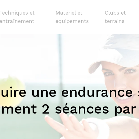
Techniques et
Matériel et
Clubs et
entraînement
équipements
terrains
ire une endurance s
ement 2 séances par