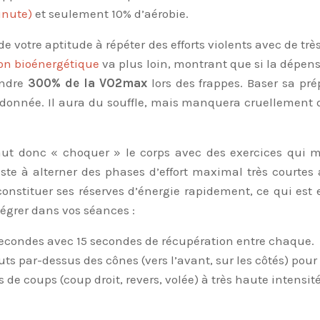
inute)
et seulement 10% d’aérobie.
e votre aptitude à répéter des efforts violents avec de trè
on bioénergétique
va plus loin, montrant que si la dépen
indre
300% de la VO2max
lors des frappes. Baser sa pré
ndonnée. Il aura du souffle, mais manquera cruellement d
ut donc « choquer » le corps avec des exercices qui mim
iste à alterner des phases d’effort maximal très courtes
onstituer ses réserves d’énergie rapidement, ce qui est
tégrer dans vos séances :
 secondes avec 15 secondes de récupération entre chaque.
s par-dessus des cônes (vers l’avant, sur les côtés) pour a
e coups (coup droit, revers, volée) à très haute intensi