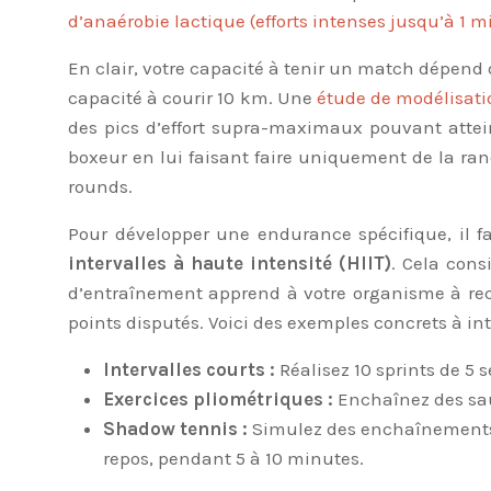
d’anaérobie lactique (efforts intenses jusqu’à 1 m
En clair, votre capacité à tenir un match dépend d
capacité à courir 10 km. Une
étude de modélisati
des pics d’effort supra-maximaux pouvant atte
boxeur en lui faisant faire uniquement de la ra
rounds.
Pour développer une endurance spécifique, il fa
intervalles à haute intensité (HIIT)
. Cela cons
d’entraînement apprend à votre organisme à rec
points disputés. Voici des exemples concrets à in
Intervalles courts :
Réalisez 10 sprints de 5
Exercices pliométriques :
Enchaînez des saut
Shadow tennis :
Simulez des enchaînements d
repos, pendant 5 à 10 minutes.