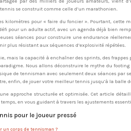
, partagée par des milliers de joueurs amateurs, vient 
 tennis se construit comme celle d’un marathonien.
 kilomètres pour « faire du foncier ». Pourtant, cette 
éfi pour un adulte actif, avec un agenda déjà bien rempl
euses séances pour construire une endurance réellement
nir plus résistant aux séquences d’explosivité répétées.
obie, mais la capacité à enchaîner des sprints, des frappe
paradigme. Nous allons déconstruire le mythe du footing
ysique de tennisman avec seulement deux séances par semai
e, enfin, de jouer votre meilleur tennis jusqu’à la balle 
r une approche structurée et optimisée. Cet article déta
e temps, en vous guidant à travers les ajustements essent
nnis pour le joueur pressé
er un corps de tennisman ?