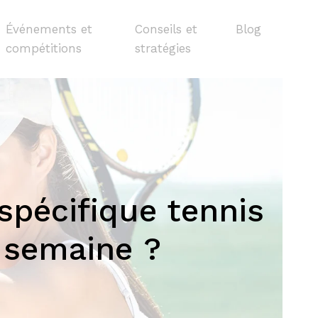
Événements et
Conseils et
Blog
compétitions
stratégies
pécifique tennis
 semaine ?