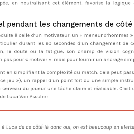
upée, en neutralisant cet élément, favorise la logiqu
réel pendant les changements de côté
réduite à celle d’un motivateur, un « meneur d’hommes »
articulier durant les 90 secondes d’un changement de c
 le doute ou la fatigue, son champ de vision cogniti
n pas pour « motiver », mais pour fournir un ancrage simp
sent en simplifiant la complexité du match. Cela peut pas
r ce jeu »), un rappel d’un point fort ou une simple instruc
au cerveau du joueur une tâche claire et réalisable. C’e
de Luca Van Assche :
 à Luca de ce côté-là donc oui, on est beaucoup en alerte 