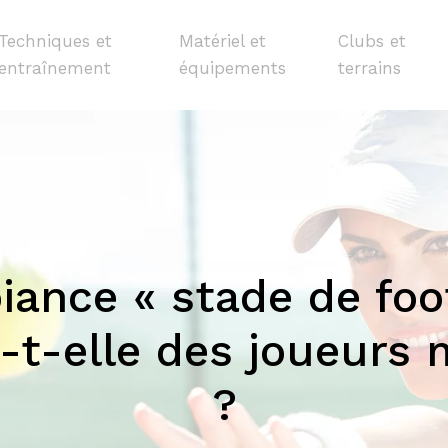
Techniques et
Matériel et
Clubs et
entraînement
équipements
terrains
iance « stade de foo
-t-elle des joueurs
?