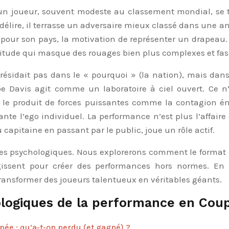
un joueur, souvent modeste au classement mondial, se t
élire, il terrasse un adversaire mieux classé dans une am
r pour son pays, la motivation de représenter un drapeau.
titude qui masque des rouages bien plus complexes et fas
 résidait pas dans le « pourquoi » (la nation), mais da
 Davis agit comme un laboratoire à ciel ouvert. Ce n’
st le produit de forces puissantes comme la contagion émo
nte l’ego individuel. La performance n’est plus l’affai
pitaine en passant par le public, joue un rôle actif.
s psychologiques. Nous explorerons comment le format de
ragissent pour créer des performances hors normes. E
ansformer des joueurs talentueux en véritables géants.
logiques de la performance en Coup
pée : qu’a-t-on perdu (et gagné) ?